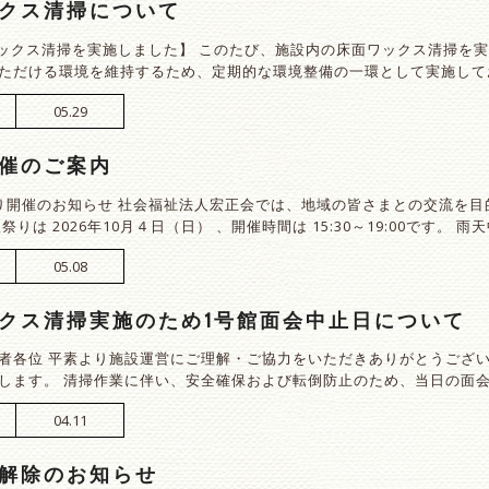
クス清掃について
クス清掃を実施しました】 このたび、施設内の床面ワックス清掃を実
ただける環境を維持するため、定期的な環境整備の一環として実施して
05.29
催のご案内
秋祭り開催のお知らせ 社会福祉法人宏正会では、地域の皆さまとの交流を
祭りは 2026年10月４日（日） 、開催時間は 15:30～19:00です。 雨
05.08
クス清掃実施のため1号館面会中止日について
者各位 平素より施設運営にご理解・ご協力をいただきありがとうござい
します。 清掃作業に伴い、安全確保および転倒防止のため、当日の面
04.11
解除のお知らせ