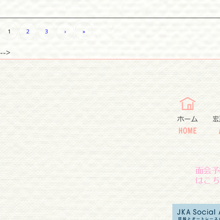
1
2
3
›
»
-->